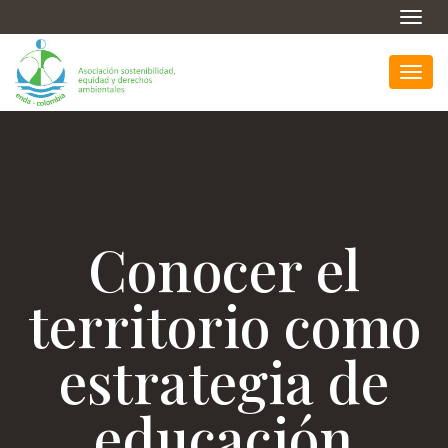
Toggl
navig
Toggl
navig
Conocer el
territorio como
estrategia de
educación