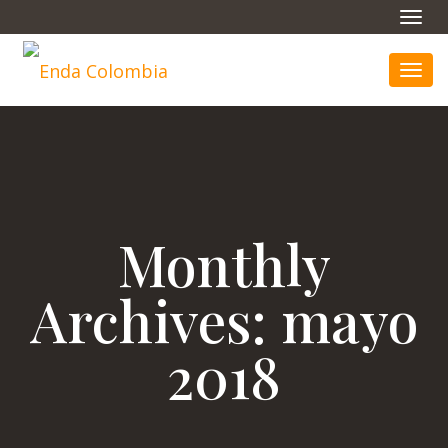
Toggl
navig
Toggl
navig
Monthly
Archives:
mayo
2018